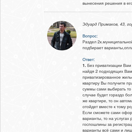
вынесения решения в его
Эдуард Примаков, 43, г
Вопрос:
Раздел 2к.муниципально
подбирает варианты,опла
Ответ:
1.
Без приватизации Вам 
найдя 2 подходящих Вам
приватизированное жиль
квартиру Вы получите пр
суммы сами выбирать то 
случае будет гораздо бол
же квартире, то он автом
отойдет вместе к тому р
Если сможете сами офор
варианты, то на услугах
госпошлины за регистрац
варианты всё сами и лиш