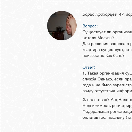
Борис Прохорцев, 47, го
Вопрос:
Существует ли организац
жителя Москвы?
Для решения вопроса о 
квартира существует,но 
неизвестно.Как быть?
Ответ:
1.
Такая организация сущ
служба.Однако, если пра
года и не было зарегист
ввиду отсутствия информ
2.
налоговая? Ага,Нолого
Недвижимость регистриру
Федеральная регистрацио
оплатив гос. пошлину (там