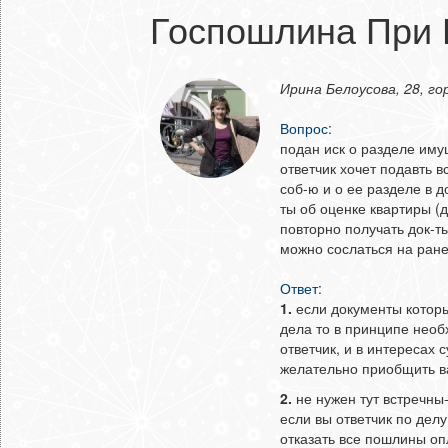
Госпошлина При 
Ирина Белоусова, 28, го
Вопрос:
подан иск о разделе иму
ответчик хочет подавть 
соб-ю и о ее разделе в 
ты об оценке квартиры (
повторно получать док-т
можно сослаться на ран
Ответ:
1.
если документы котор
дела то в принципе необ
ответчик, и в интересах
желательно приобщить в
2.
не нужен тут встречны
если вы ответчик по делу
отказать все пошлины опл