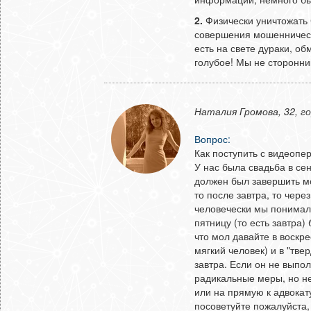
2.
Физически уничтожать 
совершения мошенничест
есть на свете дураки, об
голубое! Мы не сторонник
Наталия Громова, 32, го
Вопрос:
Как поступить с видеопе
У нас была свадьба в се
должен был завершить мон
то после завтра, то чере
человечески мы понимали 
пятницу (то есть завтра) 
что мол давайте в воскр
мягкий человек) и в "тв
завтра. Если он не выпо
радикальные меры, но не
или на прямую к адвокату
посоветуйте пожалуйста,