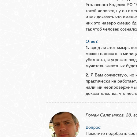
Уголовного Кодекса РФ "
такой человек, ну он име
и как доказать что именн
них это наверо смешо бди
так чтоб человек сознал
Ответ:
1.
вряд ли этот хмырь пон
можно написать в милицию
убил кота, и угрожал люд
мучитель животных будет
2.
Я Вам сочувствую, но 
практически не работает
наличии неопровержимых 
доказательства, что несч
Роман Салтычков, 38, 
Вопрос:
Помогите подобрать сос