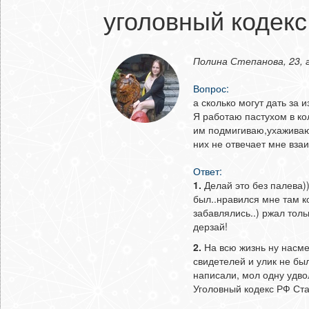
уголовный кодекс
Полина Степанова, 23, 
Вопрос:
а сколько могут дать за 
Я работаю пастухом в ко
им подмигиваю,ухаживаю 
них не отвечает мне вза
Ответ:
1.
Делай это без палева)
был..нравился мне там ко
забавлялись..) ржал тольк
дерзай!
2.
На всю жизнь ну насмеш
свидетелей и улик не бы
написали, мол одну удвол
Уголовный кодекс РФ Стат